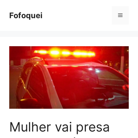
Pular
para
Fofoquei
Menu
o
conteúdo
Mulher vai presa