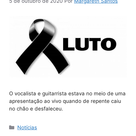
5 de outubro de 2020
Por
Margareth Santos
O vocalista e guitarrista estava no meio de uma
apresentação ao vivo quando de repente caiu
no chão e desfaleceu.
Categorias
Notícias