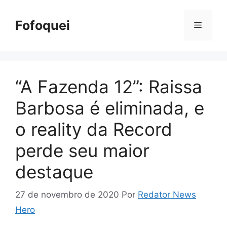
Pular
para
Fofoquei
Menu
o
conteúdo
“A Fazenda 12”: Raissa
Barbosa é eliminada, e
o reality da Record
perde seu maior
destaque
27 de novembro de 2020
Por
Redator News
Hero