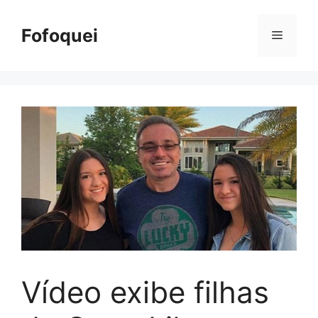
Pular
para
Fofoquei
Menu
o
conteúdo
Vídeo exibe filhas