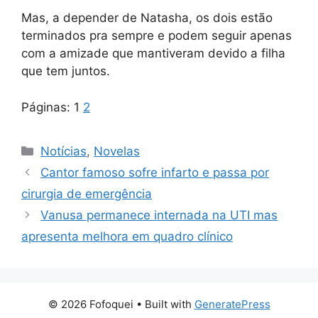
Mas, a depender de Natasha, os dois estão
terminados pra sempre e podem seguir apenas
com a amizade que mantiveram devido a filha
que tem juntos.
Páginas:
1
2
Categorias
Notícias
,
Novelas
Cantor famoso sofre infarto e passa por
cirurgia de emergência
Vanusa permanece internada na UTI mas
apresenta melhora em quadro clínico
© 2026 Fofoquei
• Built with
GeneratePress