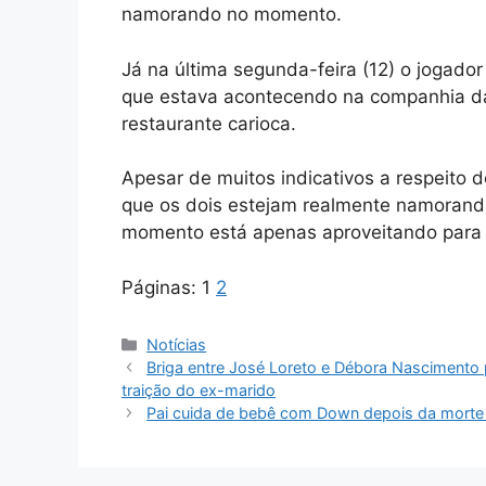
namorando no momento.
Já na última segunda-feira (12) o jogador
que estava acontecendo na companhia da
restaurante carioca.
Apesar de muitos indicativos a respeito 
que os dois estejam realmente namorando.
momento está apenas aproveitando para c
Páginas:
1
2
Categorias
Notícias
Briga entre José Loreto e Débora Nascimento 
traição do ex-marido
Pai cuida de bebê com Down depois da morte 