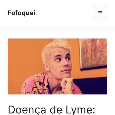
Pular
para
Fofoquei
Menu
o
conteúdo
Doença de Lyme: