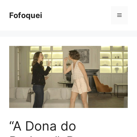
Pular
para
Fofoquei
Menu
o
conteúdo
“A Dona do