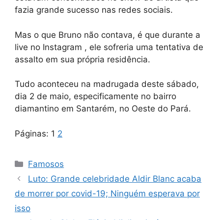
fazia grande sucesso nas redes sociais.
Mas o que Bruno não contava, é que durante a
live no Instagram , ele sofreria uma tentativa de
assalto em sua própria residência.
Tudo aconteceu na madrugada deste sábado,
dia 2 de maio, especificamente no bairro
diamantino em Santarém, no Oeste do Pará.
Páginas:
1
2
Categorias
Famosos
Luto: Grande celebridade Aldir Blanc acaba
de morrer por covid-19; Ninguém esperava por
isso