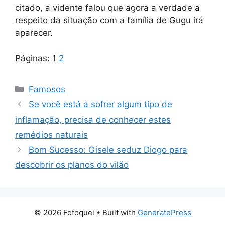
citado, a vidente falou que agora a verdade a
respeito da situação com a família de Gugu irá
aparecer.
Páginas:
1
2
Categorias
Famosos
Se você está a sofrer algum tipo de
inflamação, precisa de conhecer estes
remédios naturais
Bom Sucesso: Gisele seduz Diogo para
descobrir os planos do vilão
© 2026 Fofoquei
• Built with
GeneratePress