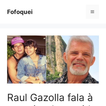
Pular
para
Fofoquei
Menu
o
conteúdo
Raul Gazolla fala à