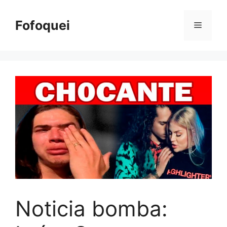
Pular
para
Fofoquei
Menu
o
conteúdo
Noticia bomba: