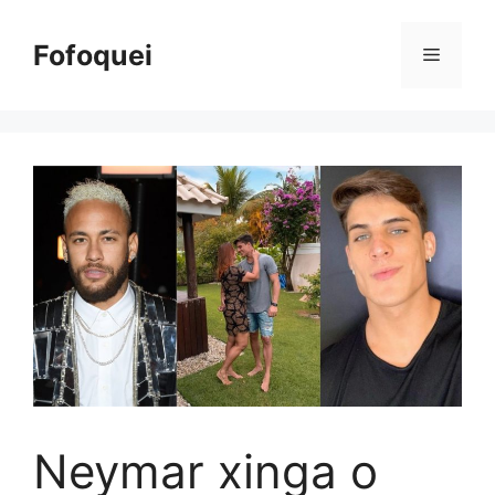
Pular
para
Fofoquei
Menu
o
conteúdo
Neymar xinga o