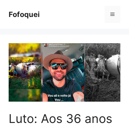
Pular
para
Fofoquei
Menu
o
conteúdo
Luto: Aos 36 anos