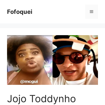
Pular
para
Fofoquei
Menu
o
conteúdo
Jojo Toddynho