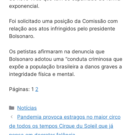
exponencial.
Foi solicitado uma posição da Comissão com
relação aos atos infringidos pelo presidente
Bolsonaro.
Os petistas afirmaram na denuncia que
Bolsonaro adotou uma “conduta criminosa que
expõe a população brasileira a danos graves a
integridade física e mental.
Páginas:
1
2
Categorias
Notícias
Pandemia provoca estragos no maior circo
de todos os tempos Cirque du Soleil que já