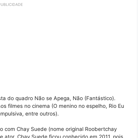
PUBLICIDADE
ta do quadro Não se Apega, Não (Fantástico).
os filmes no cinema (O menino no espelho, Rio Eu
pulsiva, entre outros).
o com Chay Suede (nome original Roobertchay
e ator. Chay Suede ficou conhecido em 2011, pois