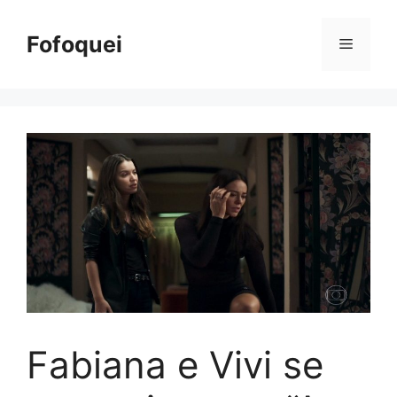
Pular
para
Fofoquei
Menu
o
conteúdo
Fabiana e Vivi se