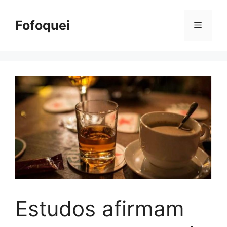
Pular
para
Fofoquei
Menu
o
conteúdo
Estudos afirmam