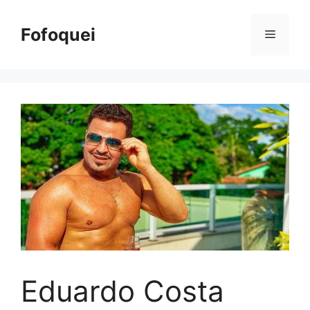
Pular
para
Fofoquei
Menu
o
conteúdo
Eduardo Costa