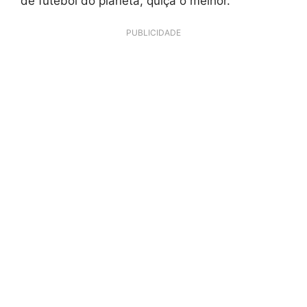
de futebol do planeta, quiçá o melhor.
PUBLICIDADE