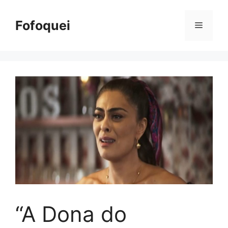
Pular
para
Fofoquei
Menu
o
conteúdo
“A Dona do