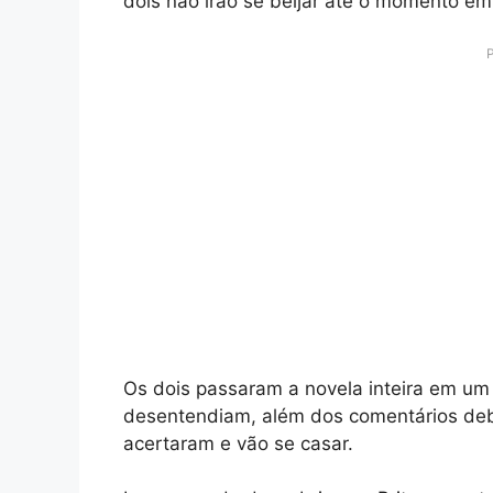
dois não irão se beijar até o momento em 
Os dois passaram a novela inteira em um
desentendiam, além dos comentários deb
acertaram e vão se casar.