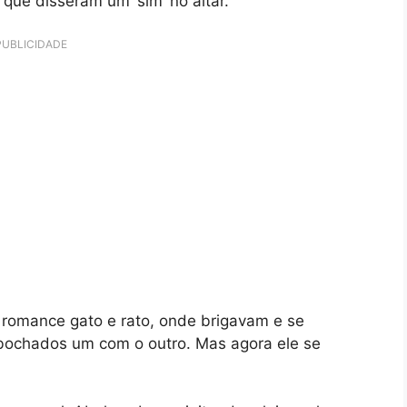
que disseram um ‘sim’ no altar.
PUBLICIDADE
 romance gato e rato, onde brigavam e se
ochados um com o outro. Mas agora ele se